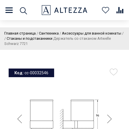
8 (800) 201 60 03
9:00 - 21:00 ПН-ВС
Главная страница
/
Сантехника
/
Аксессуары для ванной комнаты
/
/
Стаканы и подстаканники
Держатель со стаканом Artwelle
Schwarz 7721
О нас
Доставка и оплата
Покупателям
Статьи
Бренды
Контакты
Колеровка
Код:
cc-00032546
Личный кабинет
Каталог
В
0
0
0
корзин